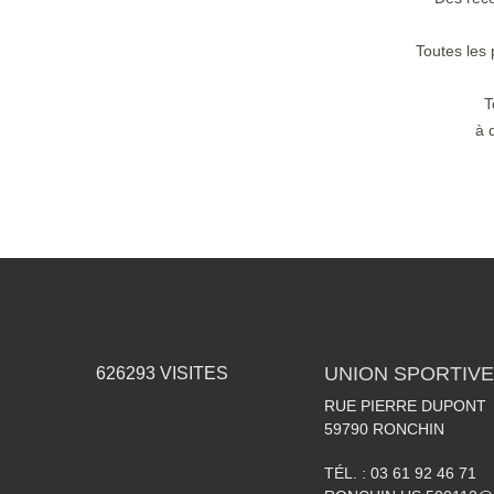
Toutes les 
T
à 
UNION SPORTIVE
626293
VISITES
RUE PIERRE DUPONT
59790
RONCHIN
TÉL. :
03 61 92 46 71