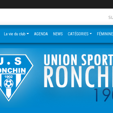
S
La vie du club
AGENDA
NEWS
CATÉGORIES
FÉMININ