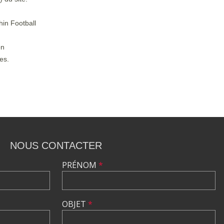
hin Football
on
es.
NOUS CONTACTER
PRÉNOM
*
OBJET
*