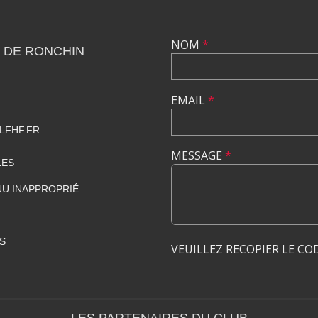
NOM
*
 DE RONCHIN
EMAIL
*
LFHF.FR
MESSAGE
*
LES
U INAPPROPRIÉ
S
VEUILLEZ RECOPIER LE CO
LES PARTENAIRES DU CLUB