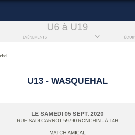
U6 à U19
ÉVÈNEMENTS
ÉQUI
ehal
U13 - WASQUEHAL
LE
SAMEDI
05
SEPT.
2020
RUE SADI CARNOT
59790
RONCHIN
- À 14H
MATCH AMICAL