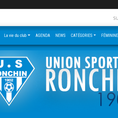
S
La vie du club
AGENDA
NEWS
CATÉGORIES
FÉMININ