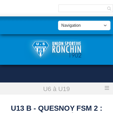
Panneau de gestion des cookies
U6 à U19
Accueil
U13 B - Quesnoy Fsm 2 : reporté
U13 B - QUESNOY FSM 2 :