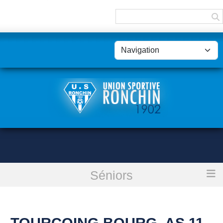
Panneau de gestion des cookies
Séniors
Accueil
Tourcoing Bourg. As 11 - Veterans : reporté
TOURCOING BOURG. AS 11 -