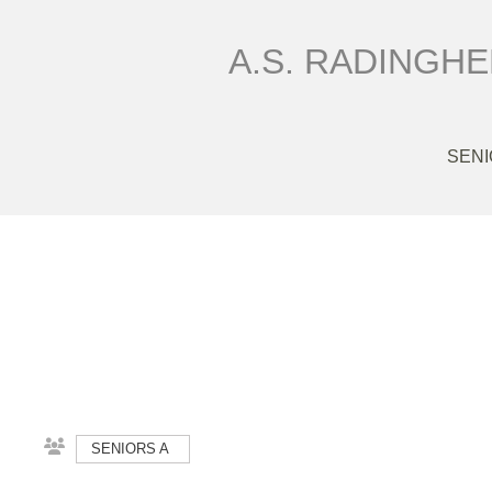
A.S. RADINGHE
SENI
SENIORS A