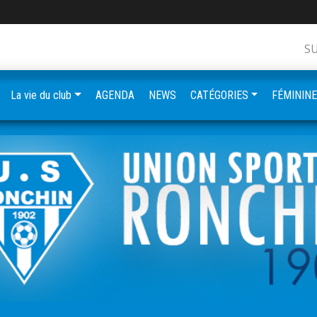
S
La vie du club
AGENDA
NEWS
CATÉGORIES
FÉMININ