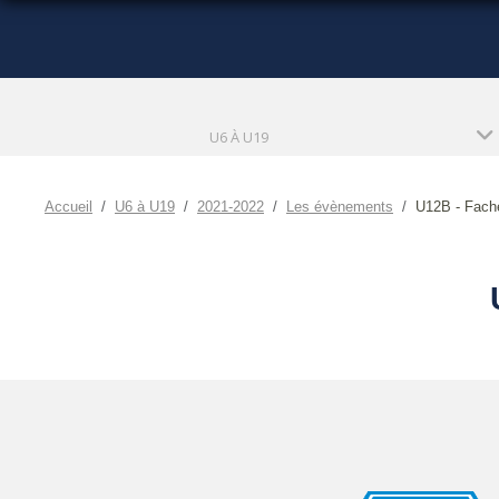
U6 À U19
Accueil
U6 à U19
2021-2022
Les évènements
U12B - Fach