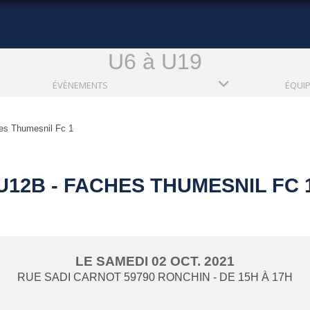
U6 à U19
ÉVÈNEMENTS
ÉQUI
es Thumesnil Fc 1
U12B - FACHES THUMESNIL FC 
LE
SAMEDI
02
OCT.
2021
RUE SADI CARNOT
59790
RONCHIN
- DE 15H À 17H