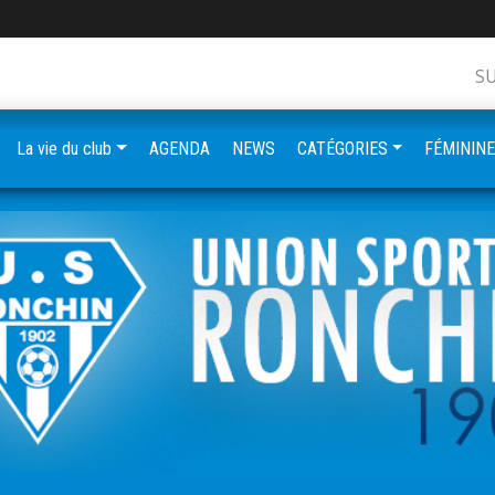
S
La vie du club
AGENDA
NEWS
CATÉGORIES
FÉMININ