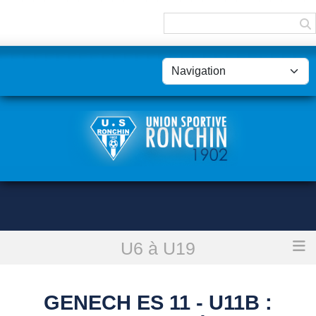
Panneau de gestion des cookies
U6 à U19
Accueil
Genech Es 11 - U11B : reporté
GENECH ES 11 - U11B :