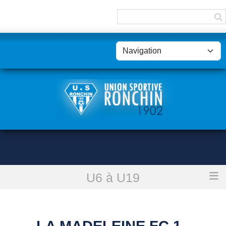
Panneau de gestion des cookies
U6 à U19
Accueil
LA MADELEINE FC 1 - U18/U19 : reporté
LA MADELEINE FC 1 -