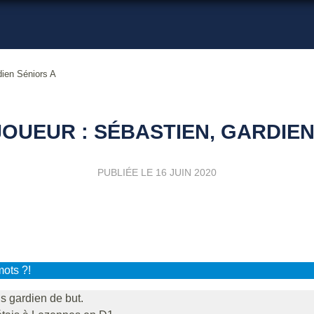
dien Séniors A
OUEUR : SÉBASTIEN, GARDIEN
PUBLIÉE LE
16 JUIN 2020
mots ?!
is gardien de but.