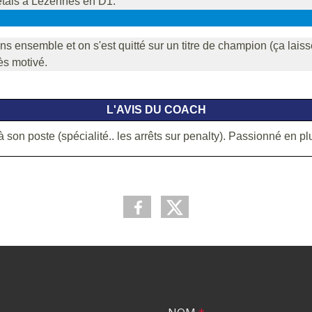
'étais à Lezennes en D1.
ns ensemble et on s'est quitté sur un titre de champion (ça lais
ès motivé.
L'AVIS DU COACH
 son poste (spécialité.. les arrêts sur penalty). Passionné en plu