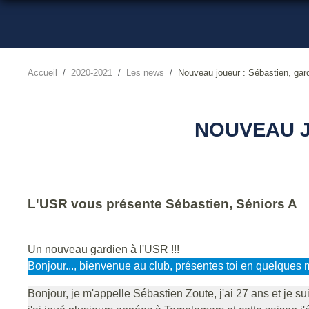
Accueil
2020-2021
Les news
Nouveau joueur : Sébastien, gar
NOUVEAU J
L'USR vous présente Sébastien, Séniors A
Un nouveau gardien à l'USR !!!
Bonjour..., bienvenue au club, présentes toi en quelques 
Bonjour, je m'appelle Sébastien Zoute, j'ai 27 ans et je su