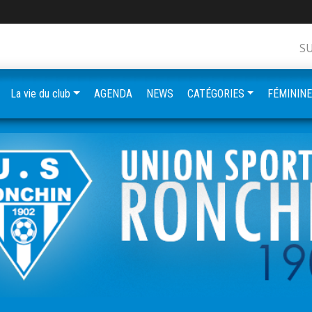
S
La vie du club
AGENDA
NEWS
CATÉGORIES
FÉMININ