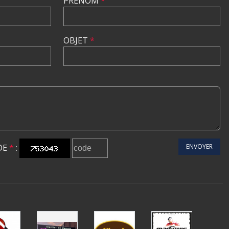
PRÉNOM
*
OBJET
*
DE
*
:
ENVOYER