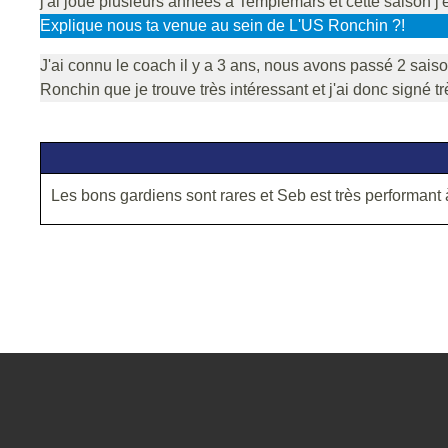
j'ai joué plusieurs années à Templemars et cette saison j
Explique nous ta venue au sein de L'US Ronchin ?!
J'ai connu le coach il y a 3 ans, nous avons passé 2 saiso
Ronchin que je trouve très intéressant et j'ai donc signé tr
Les bons gardiens sont rares et Seb est très performant à