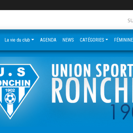
S
La vie du club
AGENDA
NEWS
CATÉGORIES
FÉMININ