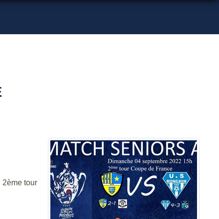
E
u 2ème tour