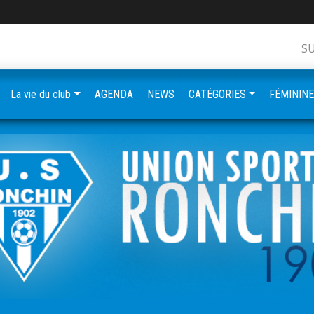
S
La vie du club
AGENDA
NEWS
CATÉGORIES
FÉMININ