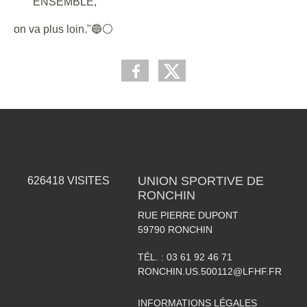
ENSEMBLE,
on va plus loin."🔵⚪
UNION SPORTIVE DE
626418
VISITES
RONCHIN
RUE PIERRE DUPONT
59790
RONCHIN
TÉL. :
03 61 92 46 71
RONCHIN.US.500112@LFHF.FR
INFORMATIONS LÉGALES