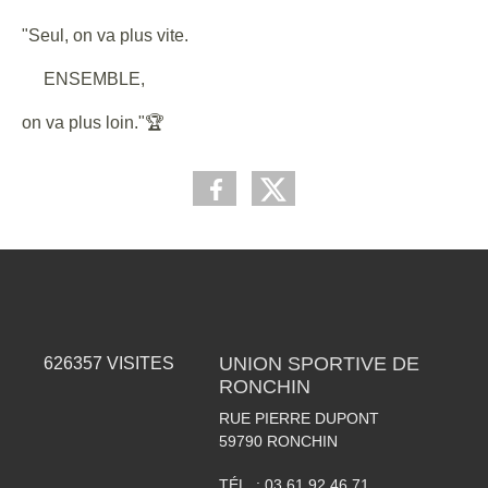
"Seul, on va plus vite.
ENSEMBLE,
on va plus loin."🏆
UNION SPORTIVE DE
626357
VISITES
RONCHIN
RUE PIERRE DUPONT
59790
RONCHIN
TÉL. :
03 61 92 46 71