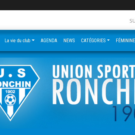
S
La vie du club
AGENDA
NEWS
CATÉGORIES
FÉMININ