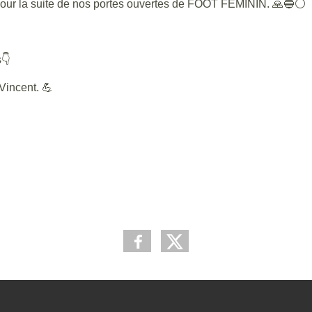
r la suite de nos portes ouvertes de FOOT FÉMININ. 🙏🔵⚪
s👇
Vincent. 💪