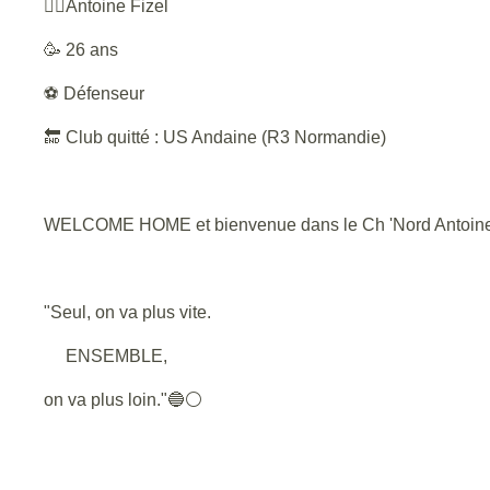
🙋‍♂️Antoine Fizel
🥳 26 ans
⚽ Défenseur
🔚 Club quitté : US Andaine (R3 Normandie)
WELCOME HOME et bienvenue dans le Ch 'Nord Antoin
"Seul, on va plus vite.
ENSEMBLE,
on va plus loin."🔵⚪️