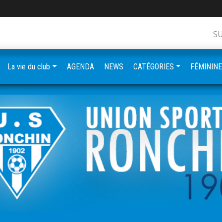
S
La vie du club
AGENDA
NEWS
CATÉGORIES
FÉMININ