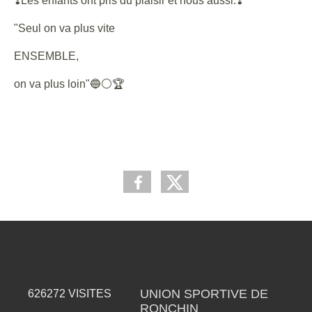
❣️Les enfants ont pris du plaisir et nous aussi.❣️
"Seul on va plus vite
ENSEMBLE,
on va plus loin"🔵⚪️🏆
UNION SPORTIVE DE
626272
VISITES
RONCHIN