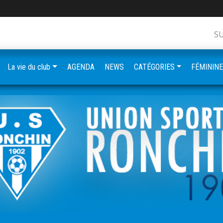
S
La vie du club
AGENDA
NEWS
CATÉGORIES
FÉMININ