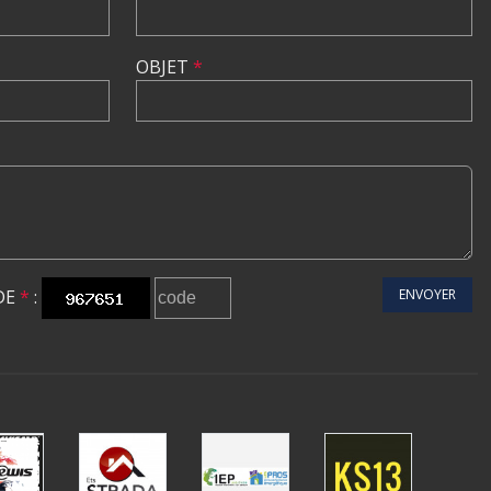
OBJET
*
DE
*
:
ENVOYER