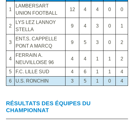
LAMBERSART
1
12
4
4
0
0
UNION FOOTBALL
LYS LEZ LANNOY
2
9
4
3
0
1
STELLA
ENT.S. CAPPELLE
3
9
5
3
0
2
PONT A MARCQ
FERRAIN A.
4
4
4
1
1
2
NEUVILLOISE 96
5
F.C. LILLE SUD
4
6
1
1
4
6
U.S. RONCHIN
3
5
1
0
4
RÉSULTATS DES ÉQUIPES DU
CHAMPIONNAT