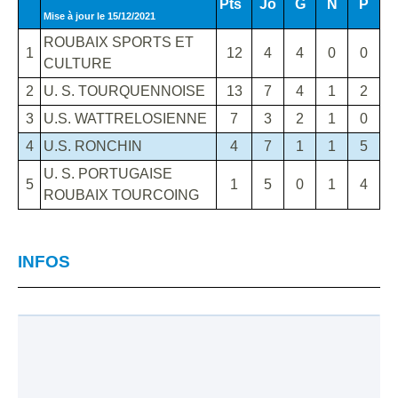
Pts
Jo
G
N
P
Mise à jour le 15/12/2021
ROUBAIX SPORTS ET
1
12
4
4
0
0
CULTURE
2
U. S. TOURQUENNOISE
13
7
4
1
2
3
U.S. WATTRELOSIENNE
7
3
2
1
0
4
U.S. RONCHIN
4
7
1
1
5
U. S. PORTUGAISE
5
1
5
0
1
4
ROUBAIX TOURCOING
INFOS