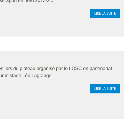
ss Sport en nord 2013/2...
LIRE LA SUITE
s lors du plateau organisé par le LOSC en partenariat
ur le stade Léo Lagrange.
LIRE LA SUITE