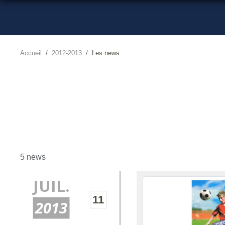
Accueil
2012-2013
Les news
5 news
JUIL.
11
2013