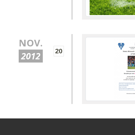
NOV.
20
2012