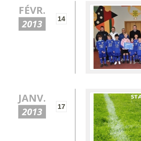
FÉVR.
14
2013
JANV.
17
2013