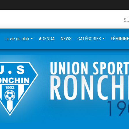
S
La vie du club
AGENDA
NEWS
CATÉGORIES
FÉMININ