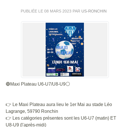
PUBLIÉE LE
08 MARS 2023
PAR
US-RONCHIN
🔵Maxi Plateau U6-U7/U8-U9⚪
👉 Le Maxi Plateau aura lieu le 1er Mai au stade Léo
Lagrange, 59790 Ronchin
👉 Les catégories présentes sont les U6-U7 (matin) ET
U8-U9 (l'après-midi)