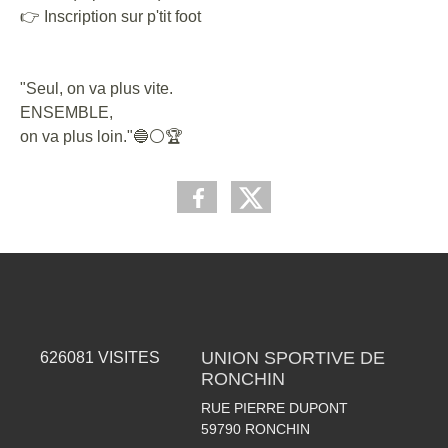
👉 Inscription sur p'tit foot
"Seul, on va plus vite.
ENSEMBLE,
on va plus loin."🔵⚪🏆
UNION SPORTIVE DE
626081
VISITES
RONCHIN
RUE PIERRE DUPONT
59790
RONCHIN