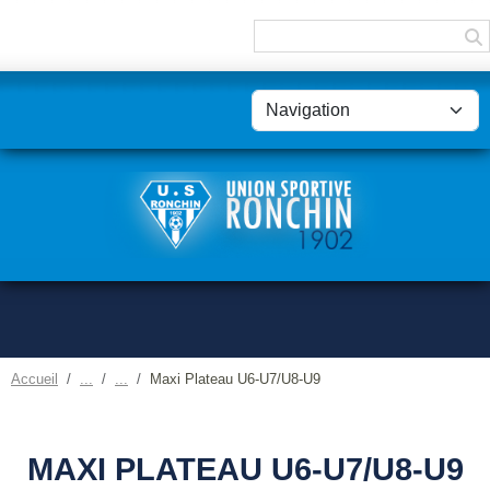
Panneau de gestion des cookies
Accueil
Maxi Plateau U6-U7/U8-U9
MAXI PLATEAU U6-U7/U8-U9